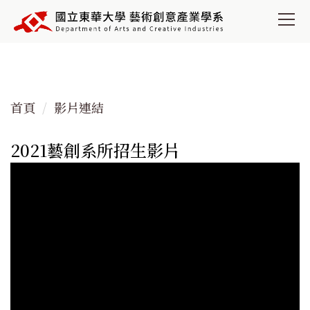
跳
到
主
要
內
容
首頁
影片連結
區
2021藝創系所招生影片