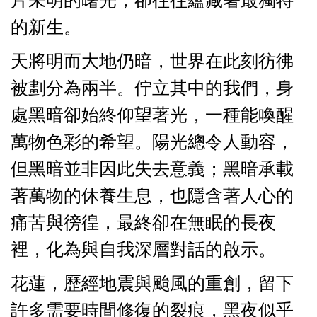
片未明的曙光，卻往往蘊藏著最獨特
的新生。
天將明而大地仍暗，世界在此刻彷彿
被劃分為兩半。佇立其中的我們，身
處黑暗卻始終仰望著光，一種能喚醒
萬物色彩的希望。陽光總令人動容，
但黑暗並非因此失去意義；黑暗承載
著萬物的休養生息，也隱含著人心的
痛苦與徬徨，最終卻在無眠的長夜
裡，化為與自我深層對話的啟示。
花蓮，歷經地震與颱風的重創，留下
許多需要時間修復的裂痕，黑夜似乎