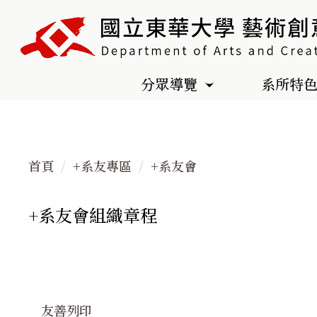
跳
到
主
要
分眾導覽
系所特
內
容
區
首頁
+系友專區
+系友會
+系友會組織章程
友善列印