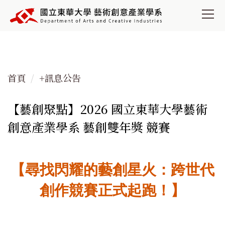
跳
到
主
要
內
容
首頁
+訊息公告
區
【藝創聚點】2026 國立東華大學藝術
創意產業學系 藝創雙年獎 競賽
【尋找閃耀的藝創星火：跨世代
創作競賽正式起跑！】