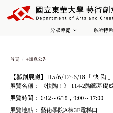
跳
到
主
要
分眾導覽
系所特
內
容
區
首頁
+訊息公告
【藝創展廳】115/6/12~6/18「 快 陶
展覽名稱： 《快陶！》 114-2陶藝基礎
展覽時間： 6/12～6/18，9:00～17:00
展覽地點： 藝術學院A棟3F電梯口