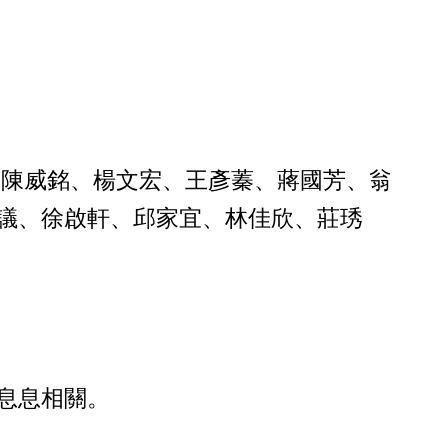
、陳威銘、楊文宏、王彥蓁、蔣國芳、翁
議、徐啟軒、邱家宜、林佳欣、莊琇
息息相關。