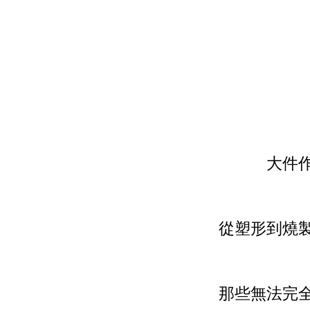
大件
從塑形到燒
那些無法完