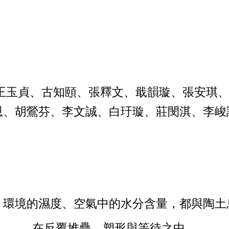
、王玉貞、古知頤、張釋文、戢韻璇、張安琪
恩、胡鶯芬、李文誠、白玗璇、莊閔淇、李峻
、環境的濕度、空氣中的水分含量，都與陶土
在反覆堆疊、塑形與等待之中，