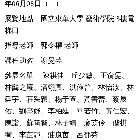
年06月08日（一）
展覽地點：國立東華大學 藝術學院 3樓電
梯口
指導老師：郭令權 老師
課程助教：謝旻芸
參展名單： 陳祺佳、丘少敏、王俞雯、
林龔之曦、潘翊真、洪儀晉、林怡汝、林
廷宇、莊采穎、楊于萱、黃書蕾、蔡辰
佑、劉亭妤、李柏廷、畢若竹、黃仁宏、
陳詣、蘇筠智、林子靖、廖苡伶、偕棋
宥、李芷靜、莊嵐茵、呂郁芬