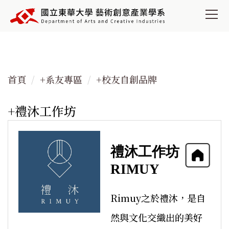
跳
到
主
要
內
容
首頁
+系友專區
+校友自創品牌
區
+禮沐工作坊
禮沐工作坊
RIMUY
Rimuy之於禮沐，是自
然與文化交織出的美好