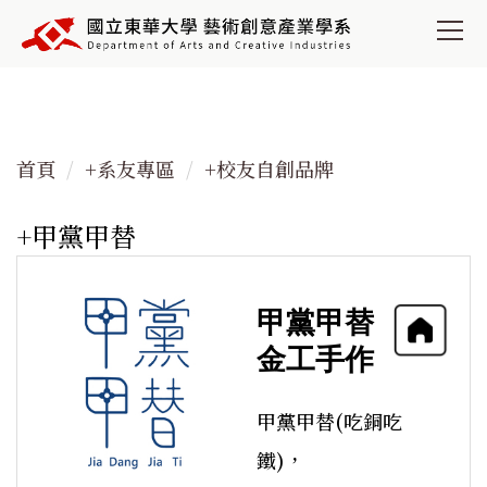
跳
到
主
要
內
容
首頁
+系友專區
+校友自創品牌
區
+甲黨甲替
甲黨甲替
金工手作
甲黨甲替(吃銅吃
鐵)，