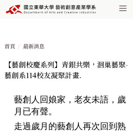
跳
到
主
要
內
容
首頁
最新消息
區
【藝創校慶系列】青銀共樂，洄巢藝聚-
藝創系114校友凝聚計畫.
藝創人回娘家，老友未語，歲
月已有聲。
走過歲月的藝創人再次回到熟