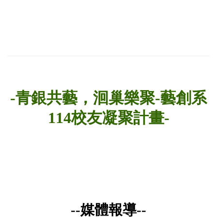
-青銀共藝，洄巢樂聚
-
藝創系
114
校友凝聚計畫-
--媒體報導--