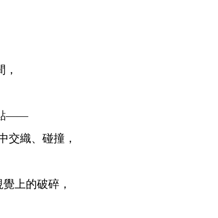
間，
點——
中交織、碰撞，
視覺上的破碎，