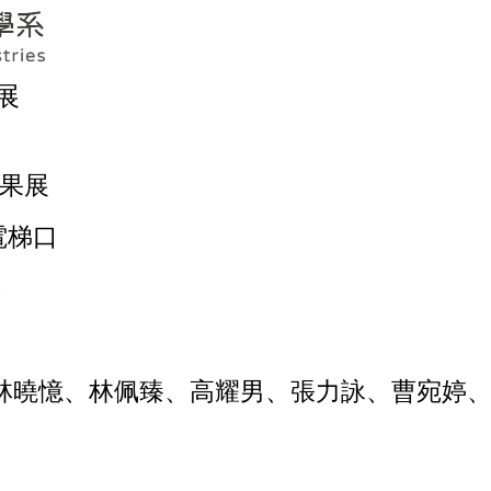
果展
成果展
電梯口
四）
林曉憶、林佩臻、高耀男、
張力詠、曹宛婷、陳蓉