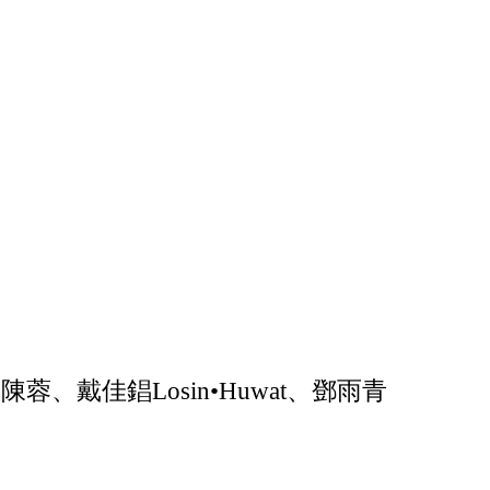
、戴佳錩Losin•Huwat、
鄧雨青