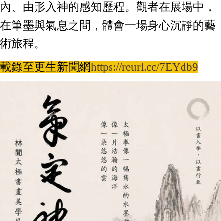
內、由形入神的感知歷程。觀者在展場中，
在筆墨與氣息之間，體會一場身心沉靜的藝
術旅程。
載錄至更生新聞網
https://reurl.cc/7EYdb9